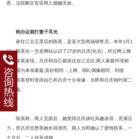
悉，法院断定宣告两人婚姻无效。
刚办证就打妻子耳光
家住江北五里店的陈英，是某大型商场销售员。本年1月1
日，陈英在一交友网站认识了27岁的吕庆(化名)，经过网上聊
天，陈英发现，吕庆和自己都居住在江北区;两人家庭环境相
似：都为单亲家庭;喜好相同：上网、唱K;偶像相同：刘德
华。陈英登时觉得自己和吕庆十分有缘，当即和吕庆相约第二
天见面。
陈英称，两人见面后，她觉得吕庆谈吐风趣诙谐，充满活
力，而吕庆也赞美她长得漂亮。两人当即确认了爱情联系，一
个月后，二人挂号成婚。