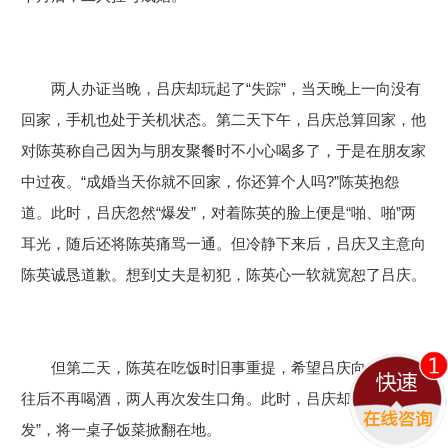
两人办证当晚，吕庆却玩起了“失踪”，当天晚上一向没有
吉林中山医院
回家，手机也处于关机状态。第二天下午，吕庆总算回家，他
对陈英称自己因为与朋友聚餐时不小心喝多了，于是在朋友家
精神科诊疗单位
中过夜。“成婚当天你就不回家，你还算个人吗?”陈英抱怨
多学科
疑难病
综合系统治
道。此时，吕庆忽然“爆发”，对着陈英的脸上便是“啪、啪”两
诊疗技术
诊疗中心
疗技术
耳光，随后还将陈英痛骂一通。但冷静下来后，吕庆又主意向
陈英诚恳道歉。想到丈夫是初犯，陈英心一软就宽恕了吕庆。
免费回电
我们将会立即回电。本次通话会已经经过隐
私处理，该通话对您免费，请放心接听！
电话咨询
但第二天，陈英在吃饭时旧事重提，希望吕庆向自己保证
在线咨询
往后不再喝酒，两人再次发生口角。此时，吕庆却再次“爆
发”，将一桌子饭菜掀翻在地。