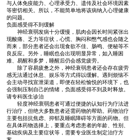
与人体免疫能力、心理承受力、遗传及社会环境因素
等密切相关。所以，不能简单地将该病纳入心理健康
的问题。
负面感受得不到缓解
神经衰弱
发病十分缓慢，肌肉会因长时间紧张出
现酸痛、乏力等症状，心慌、胸闷和憋气感也会随之
而来，部分患者还会出现食欲不佳、肠鸣、便秘等不
良反应。另外，睡眠也会出现明显异常，如入睡困
难、易醒和多梦，睡醒后仍会感觉疲劳。
除了容易疲惫之外，神经衰弱患者还会存在疲劳
感无法通过休息、娱乐等方式得以缓解。遇到烦恼不
会主动寻找宣泄渠道，即便在轻松愉悦的环境下，也
会强制压制自己的情绪，负面感受得不到及时释放。
请专科医生诊治
轻度
神经衰弱
患者可通过便捷的认知行为疗法进
行治疗，但绝大多数患者还需药物的帮助。药物治疗
主要包括抗焦虑、抑郁及睡眠障碍等方面的药物。但
在具体药物选择上，要重点考虑患者的年龄、性别、
基础疾病及主要症状等，需要专业医生制定治疗方
案。