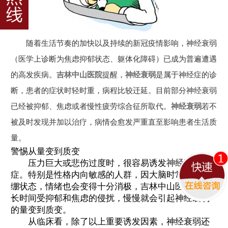
随着生活节奏的加快以及持续的新冠疫情影响，神经衰弱
（医学上诊断为焦虑抑郁状态、躯体化障碍）已成为普遍遭遇
的高发疾病。
吉林中山医院
提醒，
神经衰弱
是属于神经症的诊
断，患者的症状时轻时重，病程比较迁延。目前部分神经衰弱
已经被抑郁、焦虑或者慢性疲劳综合征所取代。
神经衰弱
若不
被及时发现并加以治疗，病情会愈发严重直至影响患者生活质
量。
警惕从量变到质变
压力巨大或悲伤过度时，很容易诱发
神经衰弱
病
症。特别是性格内向敏感的人群，因大脑时常处于紧
绷状态，情绪也会变得十分消极，吉林中山医院提醒
长时间受抑郁和焦虑的侵扰，慢慢就会引起神经衰弱
的量变到质变。
从临床看，除了以上重要诱发因素，神经衰弱还